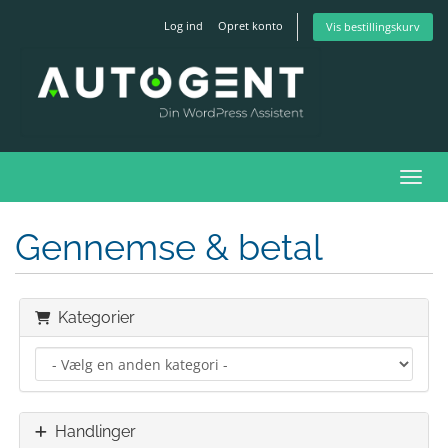
Log ind
Opret konto
Vis bestillingskurv
Skift
Gennemse & betal
Kategorier
Handlinger